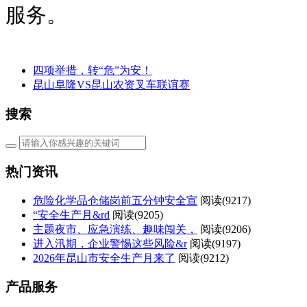
服务。
四项举措，转“危”为安！
昆山阜隆VS昆山农资叉车联谊赛
搜索
热门资讯
危险化学品仓储岗前五分钟安全宣
阅读(
9217)
“安全生产月&rd
阅读(
9205)
主题夜市、应急演练、趣味闯关，
阅读(
9206)
进入汛期，企业警惕这些风险&r
阅读(
9197)
2026年昆山市安全生产月来了
阅读(
9212)
产品服务