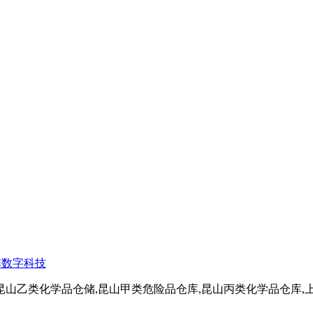
阵数字科技
昆山乙类化学品仓储,昆山甲类危险品仓库,昆山丙类化学品仓库,