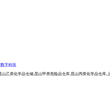
阵数字科技
昆山乙类化学品仓储,昆山甲类危险品仓库,昆山丙类化学品仓库,