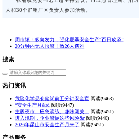
人和30个群租厂区负责人参加活动。
周市镇：多向发力，强化夏季安全生产“百日攻坚”
20分钟内无人报警！致26人遇难
搜索
热门资讯
危险化学品仓储岗前五分钟安全宣
阅读(
9463)
“安全生产月&rd
阅读(
9447)
主题夜市、应急演练、趣味闯关，
阅读(
9451)
进入汛期，企业警惕这些风险&r
阅读(
9440)
2026年昆山市安全生产月来了
阅读(
9451)
产品服务