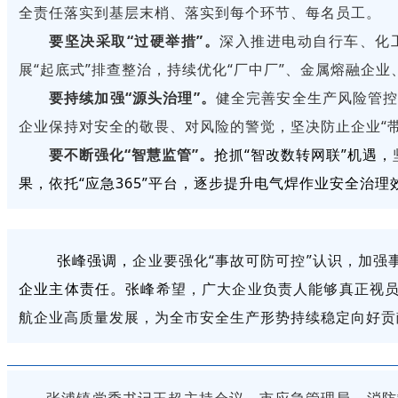
全责任落实到基层末梢、落实到每个环节、每名员工。
要
坚决采取
“过硬举措”。
深入推进电动自行车、化
展“起底式”排查整治，持续优化“厂中厂”、金属熔融企
要
持续加强
“源头治理”。
健全完善安全生产风险管
企业保持对安全的敬畏、对风险的警觉，坚决防止企业“带
要
不断强化
“智慧监管”。
抢抓“智改数转网联”机遇，
果，依托“应急365”平台，逐步提升电气焊作业安全治理
张峰强调，
企业要强化“事故可防可控”认识，加强
企业主体责任。张峰
希望，广大企业负责人能够真正视
航企业高质量发展，为全市安全生产形势持续稳定向好贡
张浦镇党委书记王超主持会议。市应急管理局、消防