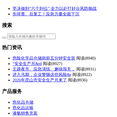
坚决做到“六个到位” 全力以赴打好台风防御战
先排查、后复工！应急力量全面下沉
搜索
热门资讯
危险化学品仓储岗前五分钟安全宣
阅读(
8940)
“安全生产月&rd
阅读(
8927)
主题夜市、应急演练、趣味闯关，
阅读(
8931)
进入汛期，企业警惕这些风险&r
阅读(
8922)
2026年昆山市安全生产月来了
阅读(
8936)
产品服务
危化品仓储
危化品运输
液氨销售充装