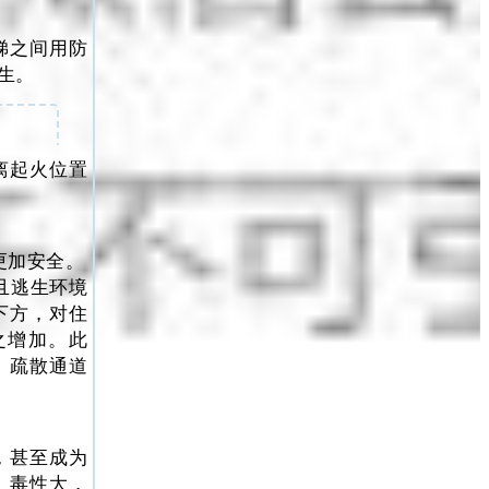
梯之间用防
生。
离起火位置
更加安全。
且逃生环境
下方，对住
之增加。此
、疏散通道
，甚至成为
、毒性大，