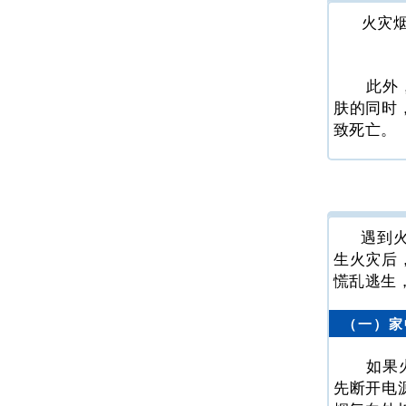
火灾
此外
肤的同时
致死亡。
遇到
生火灾后
慌乱逃生
（一）家
如果
先断开电