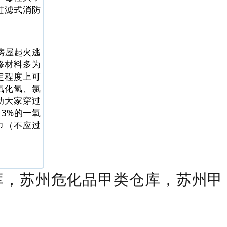
过滤式消防
房屋起火逃
修材料多为
定程度上可
氧化氢、氯
助大家穿过
3%的一氧
巾（不应过
库，苏州危化品甲类仓库，苏州甲