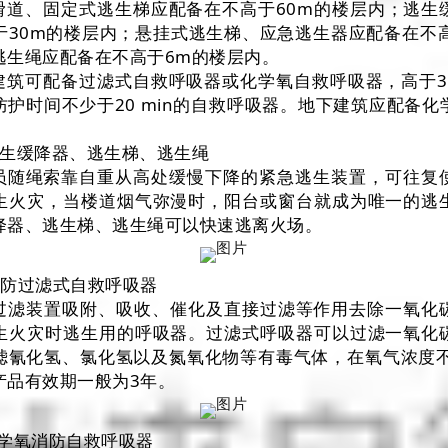
滑道、固定式逃生梯应配备在不高于60m的楼层内；逃生
于30m的楼层内；悬挂式逃生梯、应急逃生器应配备在不高
逃生绳应配备在不高于6m的楼层内。
建筑可配备过滤式自救呼吸器或化学氧自救呼吸器，高于3
防护时间不少于20 min的自救呼吸器。地下建筑应配备化
救生缓降器、逃生梯、逃生绳
员随绳索靠自重从高处缓慢下降的紧急逃生装置，可往复
生火灾，当楼道烟气弥漫时，阳台或窗台就成为唯一的逃
降器、逃生梯、逃生绳可以快速逃离火场。
消防过滤式自救呼吸器
过滤装置吸附、吸收、催化及直接过滤等作用去除一氧化
生火灾时逃生用的呼吸器。过滤式呼吸器可以过滤一氧化
滤氰化氢、氯化氢以及氮氧化物等有毒气体，在氧气浓度不
产品有效期一般为3年。
化学氧消防自救呼吸器