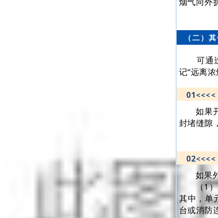
烟气向外
（二）其
可通
记“远离
01
<<<<
如果
封堵缝隙
02
<<<<
如果
（1
其中，单
台或消防