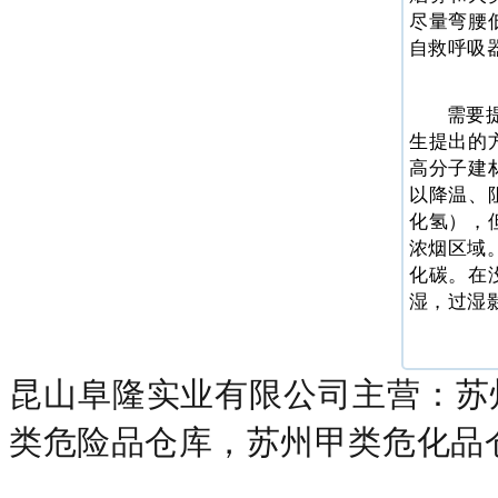
尽量弯腰
自救呼吸
需要
生提出的
高分子建
以降温、
化氢），
浓烟区域
化碳。在
湿，过湿
昆山阜隆实业有限公司主营：苏
类危险品仓库，苏州甲类危化品