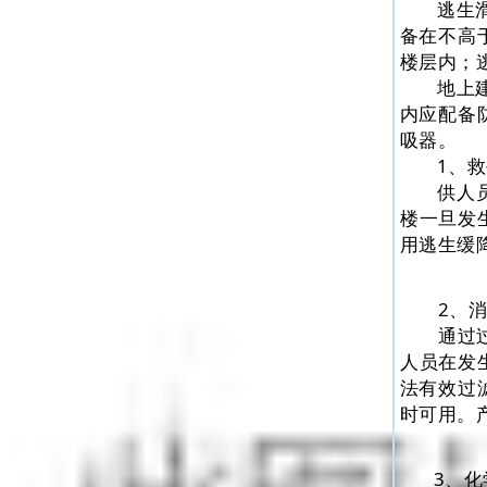
逃生
备在不高
楼层内；
地上
内应配备
吸器。
1、
供人
楼一旦发
用逃生缓
2、
通过
人员在发
法有效过
时可用。
3、