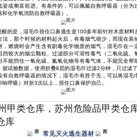
低姿或匍富前进。有条件的，可以佩戴自救呼吸器（分为
器和化学氧消防自救呼吸器）。
提醒的是，湿毛巾捂住口鼻逃生是100多年前针对木质材料
方法，那个时候的材料起火后，有毒烟气很少，而现在装
材，燃烧时会产生含有剧毒化学物质的烟气，湿毛巾在一
阻挡较大的烟尘颗粒、过滤部分可溶性毒气（二氧化硫、
但不能挡住一氧化碳、氮氧化物等有毒气体，不能完全帮
。据试验数据，使用折叠8层的湿毛巾过滤2分钟，只过滤了
没有自救呼吸器的情况下，湿毛巾有胜于无，可以将湿毛
影响呼吸）对折3次以上，捂住口鼻保护自己。
州甲类仓库，苏州危险品甲类仓
仓库
常见灭火逃生器材