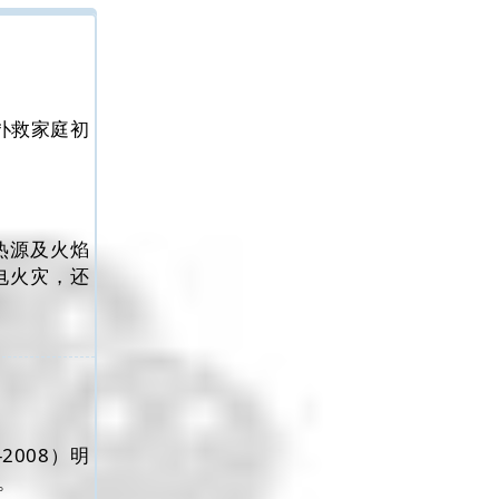
扑救家庭初
热源及火焰
电火灾，还
2008）明
。