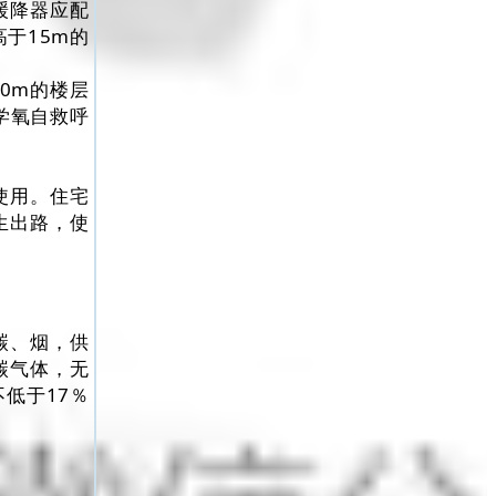
缓降器应配
于15m的
0m的楼层
学氧自救呼
使用。住宅
生出路，使
碳、烟，供
碳气体，无
低于17％