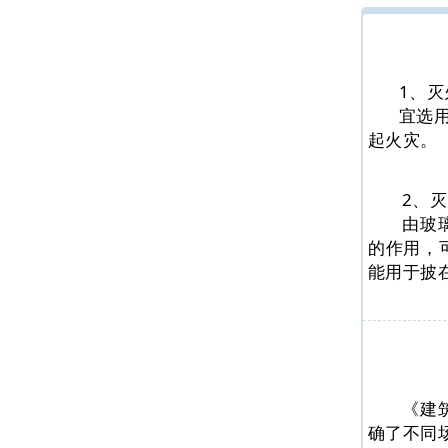
1、灭
宜选
起火灾。
2、
由玻
的作用，
能用于披
《建筑
确了不同