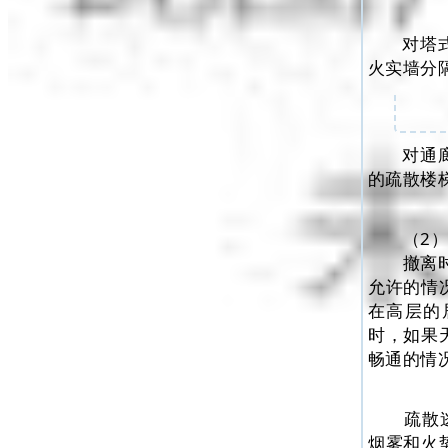
对塔
火实墙分
对通
的疏散楼
（2
撤离
允许的情
在高层的
时，如果
畅通的情
疏散
烟雾和火