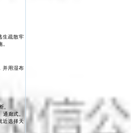
逃生疏散牢
施。
，并用湿布
断。
、通廊式。
就近选择天