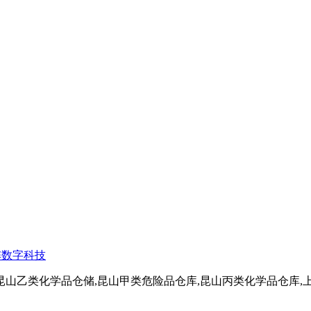
阵数字科技
昆山乙类化学品仓储,昆山甲类危险品仓库,昆山丙类化学品仓库,