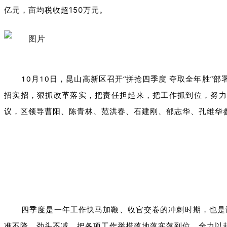
亿元，亩均税收超150万元。
10月10日，昆山高新区召开“拼抢四季度 夺取全年胜
招实招，狠抓改革落实，把责任担起来，把工作抓到位，努力
议，区领导曹阳、陈青林、范洪春、石建刚、郁志华、孔维华
四季度是一年工作快马加鞭、收官交卷的冲刺时期，也是谋
准不降、劲头不减，把各项工作举措落地落实落到位，全力以赴