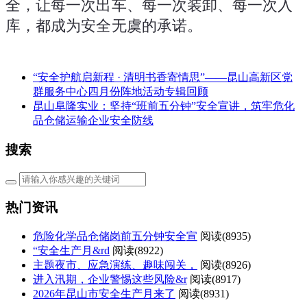
全，让每一次出车、每一次装卸、每一次入
库，都成为安全无虞的承诺。
“安全护航启新程 · 清明书香寄情思”——昆山高新区党
群服务中心四月份阵地活动专辑回顾
昆山阜隆实业：坚持“班前五分钟”安全宣讲，筑牢危化
品仓储运输企业安全防线
搜索
热门资讯
危险化学品仓储岗前五分钟安全宣
阅读(
8935)
“安全生产月&rd
阅读(
8922)
主题夜市、应急演练、趣味闯关，
阅读(
8926)
进入汛期，企业警惕这些风险&r
阅读(
8917)
2026年昆山市安全生产月来了
阅读(
8931)