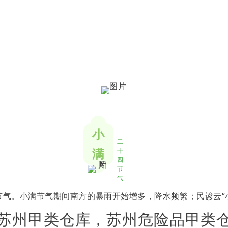
小
二
满
十
四
节
气
气。小满节气期间南方的暴雨开始增多，降水频繁；民谚云“小
苏州甲类仓库，苏州危险品甲类