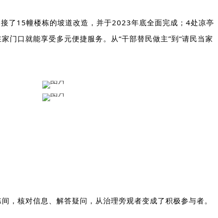
承接了
15
幢楼栋的坡道改造，并于
2023
年底全面完成；
4
处凉亭
在家门口就能享受多元便捷服务。从“干部替民做主”到“请民当家
，核对信息、解答疑问，从治理旁观者变成了积极参与者。
栋间