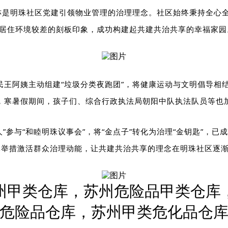
亦是明珠社区党建引领物业管理的
治理理念
。社区始终秉持全心全
区居住环境较差的刻板印象，成功构建起共建共治共享的幸福家园
民王阿姨主动组建“垃圾分类夜跑团”，将健康运动与文明倡导相
，寒暑假期间，孩子们、综合
行政
执法局朝阳中队
执法队员
等
也
人”参与“和睦明珠议事会”，将“金点子”转化为治理“金钥匙”，
元举措激活群众治理动能，让共建共治共享的理念在明珠社区逐渐
州甲类仓库，苏州危险品甲类仓库
危险品仓库，苏州甲类危化品仓