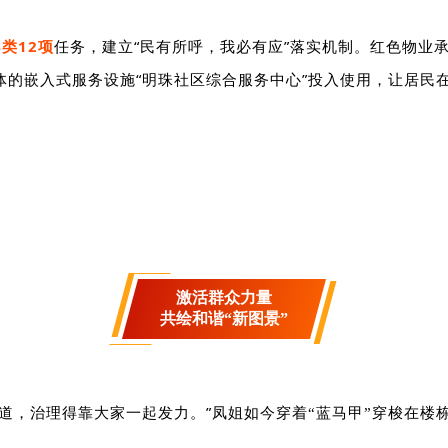
4
类
12
项
任务，建立“民有所呼，我必有应”落实机制。红色物业
体的
嵌入式服务设施
“明珠社区综合服务中心”投入使用，让居民
激活群众力量
共绘和谐“新图景”
道，治理得靠大家一起发力。”
凤姐如今穿着“蓝马甲”穿梭在楼