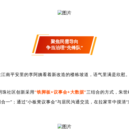
聚焦民需导向
争当治理“先锋队”
住江南平安里的李阿姨看着新改造的楼栋坡道，语气里满是欣慰。
明珠社区创新采用
“铁脚板
+
议事会
+
大数据”
三结合的方式，
朱世
合一”
；
通过“小板凳议事会”与居民沟通交流，在拉家常中摸清