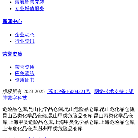
液氨销售充装
专业增值服务
新闻中心
企业动态
行业资讯
荣誉资质
荣誉资质
应急演练
资质证书
版权所有 2023-2025
苏ICP备16004221号
网络技术支持：矩
阵数字科技
危险品仓库,昆山化学品仓储,昆山危险品仓库,昆山危化品仓储,
昆山乙类化学品仓储,昆山甲类危险品仓库,昆山丙类化学品仓
库,上海甲类危险品仓库,上海甲类化学品仓库,上海危险品仓库,
上海危化品仓库,苏州甲类危险品仓库