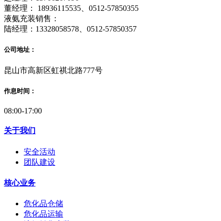
董经理： 18936115535、0512-57850355
液氨充装销售：
陆经理：13328058578、0512-57850357
公司地址：
昆山市高新区虹祺北路777号
作息时间：
08:00-17:00
关于我们
安全活动
团队建设
核心业务
危化品仓储
危化品运输