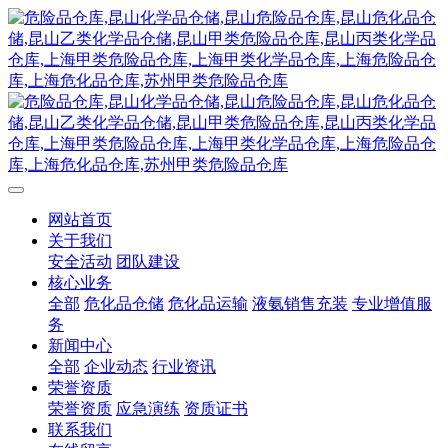
网站首页
关于我们
安全活动
团队建设
核心业务
全部
危化品仓储
危化品运输
液氨销售充装
专业增值服
务
新闻中心
全部
企业动态
行业资讯
荣誉资质
荣誉资质
应急演练
资质证书
联系我们