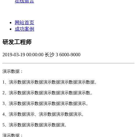
在线留言
网站首页
成功案例
研发工程师
2019-03-19 00:00:00
长沙
3
6000-9000
演示数据：
1、演示数据演示数据演示数据演示数据演示数据。
2、演示数据演示数据演示数据演示数据演示数。
3、演示数据演示数据演示数据演示数据演示。
4、演示数据演示、演示数据演示数据演示。
5、演示数据演示数据演示数据演。
演示数据：