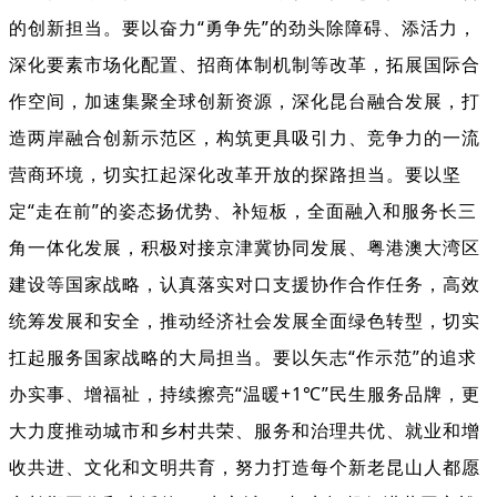
的创新担当。要以奋力
“
勇争先
”
的劲头除障碍、添活力，
深化要素市场化配置、招商体制机制等改革，
拓展国际合
作空间
，
深化昆台融合发展
，
打
加速集聚全球创新资源，
造两岸融合创新示范区，构筑更具吸引力、竞争力的一流
营商环境，
切实扛起深化改革开放的探路担当。
要以坚
定
“走在前”的姿态扬优势、补短板，全面融入和服务长三
角一体化发展，
积极对接京津冀协同发展、粤港澳大湾区
建设等国家战略，认真落实对口支援协作合作任务，
高效
统筹发展和安全，推动经济社会发展全面绿色转型，
切实
扛起服务国家战略的大局担当。要以矢志
“
作示范
”
的追求
办实事、增福祉，持续擦亮
“
温暖
+1℃”
民生服务品牌，更
大力度推动城市和乡村共荣、服务和治理共优、就业和增
收共进、文化和文明共育，努力打造每个新老昆山人都愿