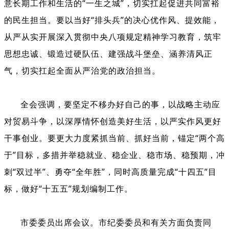
意长期工作和生活的
“
一生之城
”
，
切实扛起促进共同富裕
的民生担当。要以当好
“
排头兵
”
的决心优作风、提效能，
从严从实开展深入贯彻中央八项规定精神学习教育，筑牢
思想忠诚
、
锻造过硬队伍
、
建强战斗堡垒、涵养清风正
气，切实扛起全面从严治党的政治担当。
全会强调，
要
坚定不移办好自己的事，
以战略主动应
对贸易斗争，以深厚情怀创造美好生活，以严实作风更好
干事创业
。
要更大力度紧抓当前、抓好当前，锚定
“
两个高
于
”
目标，多措并举稳就业、稳企业、稳市场、稳预期，冲
刺
“
双过半
”
、勇夺
“
全年胜
”
，
同时
高质量完成
“
十四五
”
目
标，做好
“
十五五
”
规划编制工作。
市委委员出席会议。市纪委委员和有关方面负责同