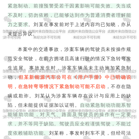
紧急制动、前撞预警受若干因素影响可能失效、失当或
不及时，切勿依赖，已能够达到作为普通消费者理解能
力之要求
。刘某在事发前对于上述内容均已知晓，亦从
未提出异议。
本案中的交通事故，涉案车辆的驾驶员未按操作规
范安全驾驶，在前方拥堵且高速行驶的情况下急转弯发
生追尾。事故发生时，涉案车辆虽未主动施加紧急制
动，
但某新能源汽车公司在《用户手册》中已明确说
明，在急转弯等情况下紧急制动可能不启动
，不存在隐
瞒或欺诈。刘某认为涉案车辆存在设计与应用上的缺
陷，但未能提供证据加以证明。
自动紧急制动功能系智
能辅助功能，对天气、路面及驾驶员的操作有一定要
求，并不等同于缺陷。驾驶员应全程谨慎驾驶，不能过
度依赖辅助功能。
刘某称，事发时刹车不灵，但经司法