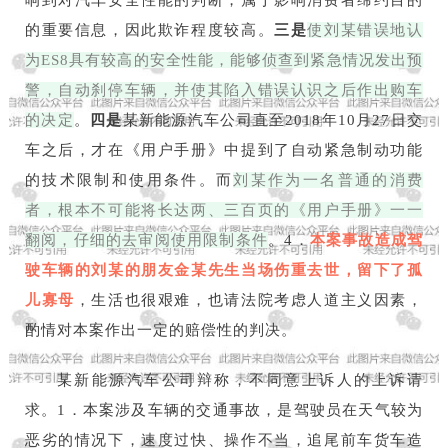
的重要信息，因此欺诈程度较高。
三是
使刘某错误地认
为ES8具有较高的安全性能，能够侦查到紧急情况发出预
警，自动刹停车辆，并使其陷入错误认识之后作出购车
的决定
。
四是
某新能源汽车公司直至2018年10月27日交
车之后，才在《用户手册》中提到了自动紧急制动功能
的技术限制和使用条件。而
刘某作为一名普通的消费
者，根本不可能将长达两、三百页的《用户手册》一一
翻阅，仔细的去审阅使用限制条件
。4．
本案事故造成驾
驶车辆的刘某的朋友金某先生当场伤重去世，留下了孤
儿寡母
，生活也很艰难，也请法院考虑人道主义因素，
酌情对本案作出一定的赔偿性的判决。
某新能源汽车公司辩称，不同意上诉人的上诉请
求。1．本案涉及车辆的交通事故，是驾驶员在天气较为
恶劣的情况下，速度过快、操作不当，追尾前车货车造