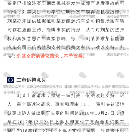
鉴定已排除涉案车辆因机械突发性故障而诱发事故的可
能性，刘某未进一步举证证明涉案车辆存在机械故障。
刘某亦未提供证据证明某新能源汽车公司销售涉案车辆
时存在虚假宣传、隐瞒事实的情形，从而对刘某的选择
权和真实意思产生直接影响。综上，刘某要求某新能源
汽车公司三倍赔偿和支付律师费之主张，难以支持。判
决：
刘某全部的诉讼请求，不予支持。
03
二审诉辩意见
刘某上诉请求：撤销一审判决，依法改判支持上诉
人一审全部诉讼请求。事实和理由：1．一审判决错误地
认定上诉人做出购车决定的时间是2018年10月27日，但
早在2017年12月24日上诉人即支付了意向金并订购车
辆。2018年10月27日，上诉人支付了尾款，这是被上诉