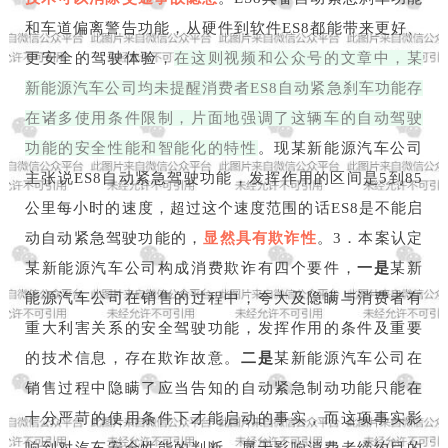
和车道偏离警告功能，从硬件到软件ES8都能带来更好、
更安全的驾驶体验，
在这则视频和公众号的文章中，某
新能源汽车公司均未提醒消费者ES8自动紧急刹车功能存
在诸多使用条件限制，片面地强调了这辆车的自动驾驶
功能的安全性能和智能化的特性
。现某新能源汽车公司
主张说ES8自动紧急驾驶功能，发挥作用的区间是5到85
公里每小时的速度，超过这个速度范围的话ES8是不能启
动自动紧急驾驶功能的，
显然具有欺诈性
。3．本案认定
某新能源汽车公司构成消费欺诈有四个要件，
一是
某新
能源汽车公司在销售的过程中，夸大及隐瞒与消费者有
重大利害关系的安全驾驶功能，发挥作用的条件及重要
的技术信息，存在欺诈故意。
二是
某新能源汽车公司在
销售过程中隐瞒了应当告知的自动紧急制动功能只能在
十分严苛的使用条件下才能启动的事实，而这项事实影
响到对汽车安全性能的判断，属于影响消费者缔约目的