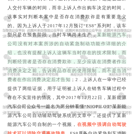
人交付车辆的时间，而非上诉人作出购车决定的时间，
该事实对判断本案中是否存在消费欺诈是有重要意义
的。因为上诉人于2017年12月预订“ES8”系列时，该车
型只是在预售阶段，当时车辆尚未生产，
某新能源汽车
公司没有对本案所涉的自动紧急制动功能作详细的介
绍，也没有提醒上诉人这辆车当时存在的技术限制，而
判断经营者是否存在消费欺诈，至少应该在消费者作出
消费决定之前，告诉商品存在的使用限制，而不是当消
费者在作出消费决定后才告知
；2．上诉人在一审中已经
提供了两组证据，用于证明被上诉人在销售车辆过程中
存在不实宣传的情况，其中2017年12月22日，某新能源
汽车公司公众号一篇名为两分钟看懂“NIOPILOT”某新能
源汽车公司自动辅助驾驶系统的文章中，还提供了某新
能源汽车公司自制的一个视频，
在视频中强调自动驾驶
技术可以消除交通事故隐患
。ES8具备自动紧急刹车功能