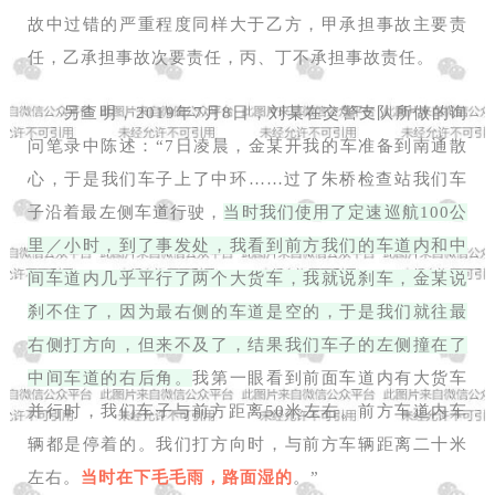
故中过错的严重程度同样大于乙方，甲承担事故主要责
任，乙承担事故次要责任，丙、丁不承担事故责任。
另查明，2019年7月8日，刘某在交警支队所做的询
问笔录中陈述：“7日凌晨，金某开我的车准备到南通散
心，于是我们车子上了中环……过了朱桥检查站我们车
子沿着最左侧车道行驶，
当时我们使用了定速巡航100公
里／小时，到了事发处，我看到前方我们的车道内和中
间车道内几乎平行了两个大货车，我就说刹车，金某说
刹不住了，因为最右侧的车道是空的，于是我们就往最
右侧打方向，但来不及了，结果我们车子的左侧撞在了
中间车道的右后角。
我第一眼看到前面车道内有大货车
并行时，我们车子与前方距离50米左右。前方车道内车
辆都是停着的。我们打方向时，与前方车辆距离二十米
左右。
当时在下毛毛雨，路面湿的
。”