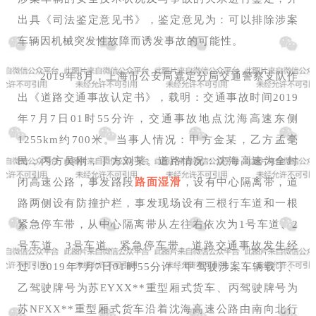
出具《司法鉴定意见书》，鉴定意见为：可以排除涉案
车辆因机械突发性故障而诱发事故的可能性。
2019年8月，上海市公安局嘉定分局交通警察支队作
出《道路交通事故认定书》，载明：交通事故时间2019
年7月7日01时55分许，交通事故地点沈海高速东侧
1255km约700米。当事人情况：甲方金某，乙方孟毫
民，丙方吴刚，丁方刘某。道路情况：沈海高速为全封
闭高速公路，事发路段
路面湿滑
，设有中心隔离带，道
路两侧设有防撞护栏，事发现场设有三根行车道和一根
紧急停车带，从中心隔离带从左往右依次为1号车道、2
号车道、3号车道、紧急停车带。道路交通事故发生经
过：2019年7月7日01时55分许，甲驾驶涉案车辆载丁、
乙驾驶牌号为苏EYXX**重型厢式货车、丙驾驶牌号为
苏NFXX**重型厢式货车沿着沈海高速公路由南向北行