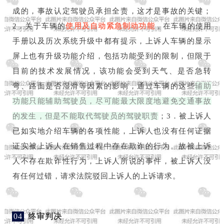
成的，事故认定驾驶员承担全责，这才是事故的关键；
2．关于车辆的
使用及自动紧急制动功能
，在车辆的使用
手册以及历次系统升级中都有提示，上诉人车辆的显示
屏上也有升级功能介绍，包括功能受到的限制，但限于
目前的技术发展情况，该功能会受到天气、是否急转
弯、路面是否湿滑等因素的影响，通过车辆的这些
辅助
功能只能辅助驾驶员，尽可能最大限度地避免交通事故
的发生，但是不能取代驾驶员的驾驶职责
；3．被上诉人
已如实地介绍车辆的各项性能，上诉人也没有任何证据
证实被上诉人在销售过程中存在欺诈的行为。故被上诉
人不存在欺诈性行为，上诉人所说的事件，被上诉人没
有任何过错，请求法院驳回上诉人的上诉请求。
04
终审判决