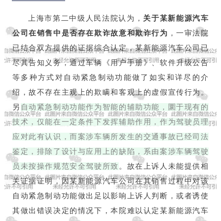
上海市第二中级人民法院认为，
关于某新能源汽车
公司在销售中是否存在欺诈故意和欺诈行为
，一审法院
已结合双方提供的证据综合认定，某新能源汽车公司已
尽其告知义务，通过车辆《用户手册》、软件升级公告
等多种方式对自动紧急制动功能做了如实和详尽的介
绍，故不存在主观上的欺瞒和客观上的虚假宣传行为。
另
自动紧急制动功能作为智能的辅助功能，圜于现有的
技术，仅能在一定条件下发挥辅助作用，作为驾驶员理
应对此有认识，而案涉车辆所发生的交通事故已经司法
鉴定，排除了设计与应用上的缺陷，系由案涉车辆驾驶
员未按操作规范安全驾驶所致
。故在上诉人未能提供相
关证据证明，因某新能源汽车公司在其销售过程中对该
自动紧急制动功能做出足以影响上诉人判断，或者诱使
其做出错误决定的情况下，本院难以认定某新能源汽车