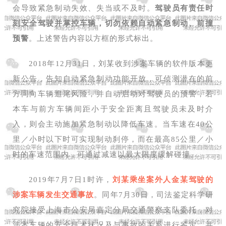
会导致紧急制动失效、失当或不及时。
驾驶员有责任时
刻安全驾驶并掌控车辆，切勿依赖自动紧急制动、前撞
预警
。上述警告内容以方框的形式标出。
2018年12月31日，刘某收到涉案车辆的软件版本更
新公告，告知自动紧急制动功能开放，可侦测潜在的前
方同向车辆追尾风险，并自动启动对驾驶员的预警，若
本车与前方车辆间距小于安全距离且驾驶员未及时介
入，则会主动施加紧急制动以降低车速。当车速在40公
里／小时以下时可实现制动刹停，而在最高85公里／小
时的车速范围内，可通过减速以最大限度缓解碰撞。
2019年7月7日1时许，
刘某乘坐案外人金某驾驶的
涉案车辆发生交通事故
。同年7月30日，司法鉴定科学研
究院接受上海市公安局嘉定分局交通警察支队委托，对
涉案车辆的安全技术状况及与事故的关系进行鉴定，并