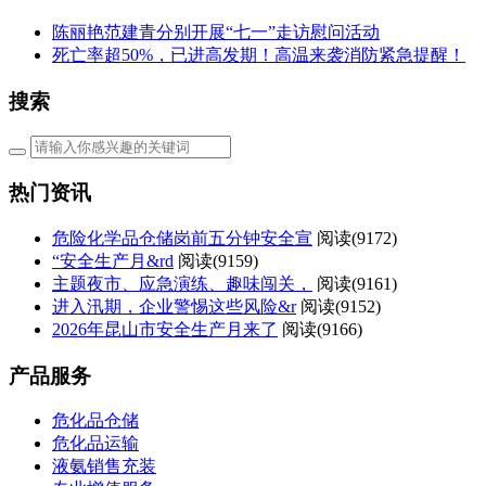
陈丽艳范建青分别开展“七一”走访慰问活动
死亡率超50%，已进高发期！高温来袭消防紧急提醒！
搜索
热门资讯
危险化学品仓储岗前五分钟安全宣
阅读(
9172)
“安全生产月&rd
阅读(
9159)
主题夜市、应急演练、趣味闯关，
阅读(
9161)
进入汛期，企业警惕这些风险&r
阅读(
9152)
2026年昆山市安全生产月来了
阅读(
9166)
产品服务
危化品仓储
危化品运输
液氨销售充装