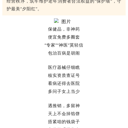
经营秩序，筑牢维护老年消费者合法权益的“保护墙”，守
护最美“夕阳红”。
保健品，非神药
便宜免费多圈套
“专家”“神医”莫轻信
包治百病是胡闹
医疗器械仔细瞧
核实资质查证号
看病还得去医院
多问子女上当少
遇推销，多留神
天上不会掉馅饼
捂紧咱的钱袋子