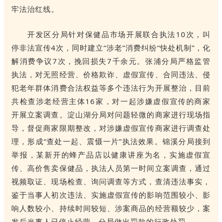
牢法治红线。
开发区分局针对保健品市场开展联合执法10次，叫
停非法宣传4次，同时建立“涉老”消费纠纷“快处机制”，化
解消费争议7次，挽回损失7千余元。张浦分局严格监管
执法，对无照经营、价格欺诈、虚假宣传、合同违法、侵
犯老年群体消费合法权益等多个违法行为开展整治，目前
共检查涉老经营主体16家，对一起涉嫌虚假宣传的商家
开展立案调查。淀山湖分局对问题轻微的商家进行现场指
导，督促商家限期整改，对涉嫌虚假宣传商家进行调查处
理，形成“查处一起、震慑一片”执法效果。锦溪分局接到
举报，某新开的蜂产品店以健康讲座为名，实施虚假宣
传、高价售卖保健品，执法人员第一时间立案调查，通过
视频取证、现场检查、询问调查等方式，查清违法事实，
鉴于当事人初次违法、实施虚假宣传的影响范围较小、影
响人数较小、持续时间较短、涉案商品的经营额较少，案
发后当事人已停止经营，分局做出罚款的行政处罚。