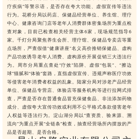
疗疾病”等警示语，是否存在夸大功能、虚假宣传等违法
行为。花桥分局以药店、保健品经营单位、养生馆、理疗
中心、健康咨询门店等老年人消费群体密集场所为重点检
查对象，目前已检查相关经营主体6家，现场规范指导6
家。千灯分局聚焦养生会所、理疗馆、保健品专卖店等重
点场所，严查假借"健康讲座"名义高价推销保健品、虚构
产品功效诱导老年人消费、虚构原价开展促销三大违法行
为。周市分局重点查处“疗效”陷阱、虚假“包装”、“擦边
球”猫腻和“体验”套路，直指虚假宣传、违规声称医疗功效
等侵害老年消费者权益的乱象。陆家分局对涉老产品经营
单位、保健品专营店、体验店等服务机构等进行拉网式排
查，严查是否存在普通食品冒充保健食品、非法添加药物
成分、虚假夸大宣传功效或利用不公平格式条款侵害老年
人权益等违法行为。淀山湖分局
以“查资质、验来源、溯
流向”为重点开展“全链条”检查，抽查经营场所内摆放的产
品是否超期、是否合格。