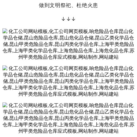
做到文明祭祀、杜绝火患
↓↓↓