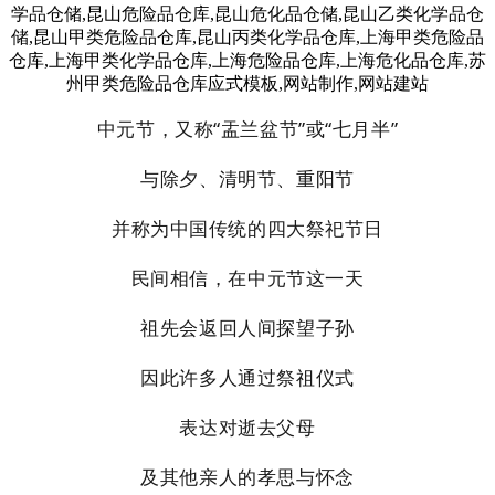
中元节，又称“
盂兰盆节
”或“七月半”
与除夕
、
清明节
、
重阳节
并称为中国传统的四大祭祀节日
民间相信，在
中元节
这一天
祖先会返回人间探望子孙
因此许多人通过祭祖仪式
表达对
逝去
父母
及其他亲人的孝思与怀念