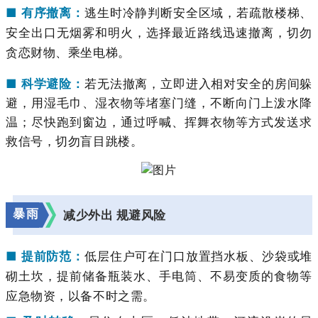
■ 有序撤离：
逃生时冷静判断安全区域，若疏散楼梯、
安全出口无烟雾和明火，选择最近路线迅速撤离，切勿
贪恋财物、乘坐电梯。
■ 科学避险：
若无法撤离，立即进入相对安全的房间躲
避，用湿毛巾、湿衣物等堵塞门缝，不断向门上泼水降
温；尽快跑到窗边，通过呼喊、挥舞衣物等方式发送求
救信号，切勿盲目跳楼。
暴雨
减少外出 规避风险
■ 提前防范：
低层住户可在门口放置挡水板、沙袋或堆
砌土坎，提前储备瓶装水、手电筒、不易变质的食物等
应急物资，以备不时之需。