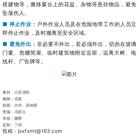
搭建物等，搬移窗台上的花盆、杂物等悬挂物品，避免
坠落伤人。
■ 停止作业：
户外作业人员及在危险地带工作的人员立
即停止作业，及时撤离至安全区域。
■ 避免外出：
非必要不外出，若必须外出，切勿在玻璃
门窗、危棚简屋、临时建筑物附近逗留，远离大树、电
线杆、广告牌等。
素材：江苏消防
编辑：戎昱
制图：许洋、邵艳翠
责编：冯苗云
审核：滕辉
监制：丁炜
投稿：jsxfxmt@163.com