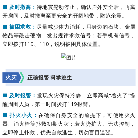
■ 及时撤离：
待地震晃动停止，确认户外安全后，再离
开房间，及时撤离至更安全的开阔地带，防范余震。
■ 被困求救：
尽量减少体力消耗，用身边的石块、金属
物品等敲击硬物，发出规律求救信号；若手机有信号，
立即拨打119、110，说明被困具体位置。
火灾
正确报警 科学逃生
■ 及时报警：
发现火灾保持冷静，立即高喊“着火了”提
醒周围人员，第一时间拨打119报警。
■ 扑灭小火：
在确保自身安全的前提下，可使用灭火
器、消火栓等扑救初期火灾；若火势扩大、无法控制，
立即停止扑救，优先自救逃生，切勿盲目逞强。