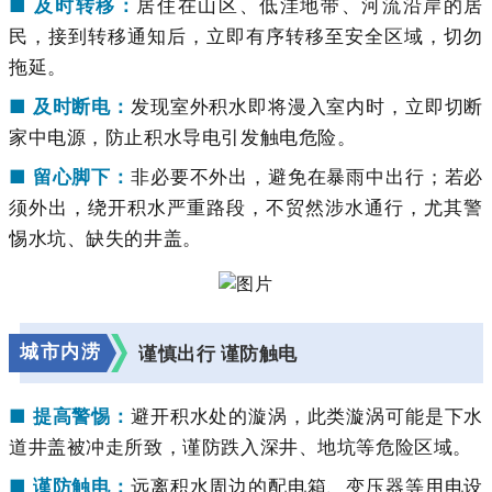
■ 及时转移：
居住在山区、低洼地带、河流沿岸的居
民，接到转移通知后，立即有序转移至安全区域，切勿
拖延。
■ 及时断电：
发现室外积水即将漫入室内时，立即切断
家中电源，防止积水导电引发触电危险。
■ 留心脚下：
非必要不外出，避免在暴雨中出行；若必
须外出，绕开积水严重路段，不贸然涉水通行，尤其警
惕水坑、缺失的井盖。
城市内涝
谨慎出行 谨防触电
■ 提高警惕：
避开积水处的漩涡，此类漩涡可能是下水
道井盖被冲走所致，谨防跌入深井、地坑等危险区域。
■ 谨防触电：
远离积水周边的配电箱、变压器等用电设