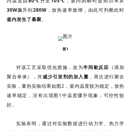
内温度由
80℃
升至
105
℃
，釜内的瞬时放热功率从
30W
飙升到
280W
，放热速率激增，由此可判断此时
釜内发生了暴聚
。
图1
对该工艺采取优化措施，改为
半间歇反应
（滴加
聚合单体），并
减少引发剂的加入量
，再次进行聚合
实验，量热实验结果如图2，釜内温度较为稳定，放热
速率稳定，没有出现图1中温度骤升现象，可控性较
好。
实验表明，通过对实验数据进行动力学、
热力学