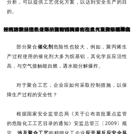
分析
，可以提供工艺优化方案，以达到安全生产的目
的。
聚合反应除了易发生暴聚，聚合原料通常也具有
危险性。聚合工艺使用的原料如丙烯、乙烯、苯、甲醛等属于易燃易爆物质，如果发生泄漏，能与空气混合形成爆炸性混合物，达到爆炸极限时遇火源会引发火灾、爆炸。另外丙烯在一定条件下，还能在设备内生成自聚物，导致设备或管道胀裂，甚至造成大量物料流出，引起燃烧和爆炸。
自聚
和
燃爆
部分聚合
催化剂
危险性也较大，例如，聚丙烯生
产过程使用的催化剂大多为烷基铝，其化学反应活性
高，与空气接触能自燃，遇水能分解爆炸。
对于聚合工艺，企业应如何采取控制措施，以保
障生产过程的安全性？
根据国家安全监管总局《关于公布首批重点监管
的危险化工工艺目录的通知》安监总管三〔2009〕规
定，
涉及聚合工艺
的精细化工企业
应开展反应安全风