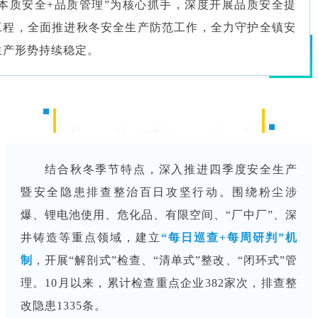
“本质安全+品质管理”为核心抓手，深度开展品质安全提
工程，全面推进秋冬安全生产防范工作，全力守护全镇安
生产形势持续稳定。
深化专项整治，百日攻坚见行见效
结合秋冬季节特点，深入推进四季度安全生产
暨安全隐患排查整治百日攻坚行动。围绕粉尘涉
爆、锂电池使用、危化品、有限空间、“厂中厂”、深
井铸造等重点领域，建立
“每日巡查+每周研判”机
制
，开展“解剖式”检查、“清单式”整改、“闭环式”管
理。10月以来，累计检查重点企业382家次，排查整
改隐患1335条。