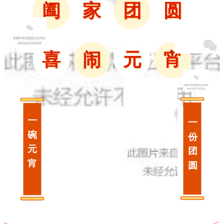
阖
家
团
圆
喜
闹
元
宵
一
一
碗
份
元
团
宵
圆