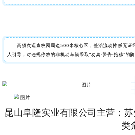
高频次巡查校园周边500米核心区，整治流动摊贩无
人引导，对违规停放的非机动车辆采取“劝离-警告-拖移”的
昆山阜隆实业有限公司主营：苏
类