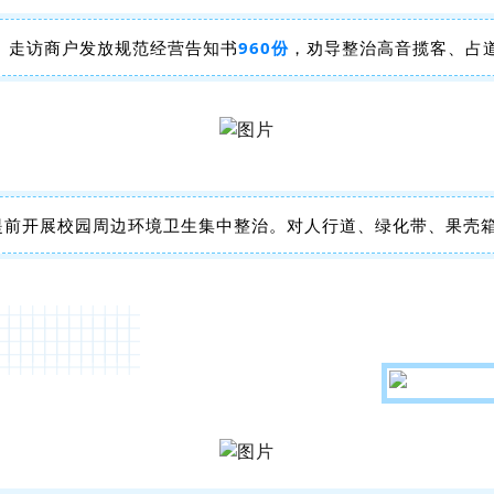
。走访商户发放规范经营告知书
960份
，劝导整治高音揽客、占
，提前开展校园周边环境卫生集中整治。对人行道、绿化带、果壳