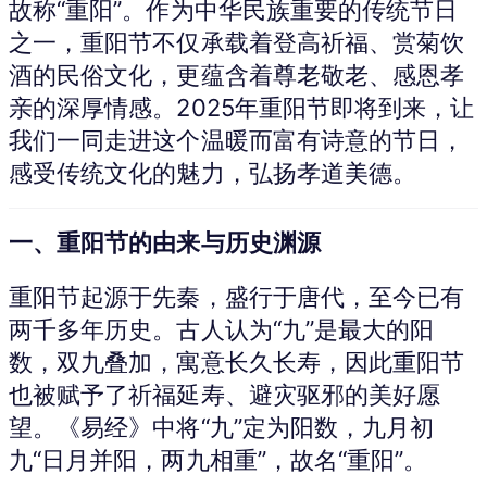
故称“重阳”。作为中华民族重要的传统节日
之一，重阳节不仅承载着登高祈福、赏菊饮
酒的民俗文化，更蕴含着尊老敬老、感恩孝
亲的深厚情感。2025年重阳节即将到来，让
我们一同走进这个温暖而富有诗意的节日，
感受传统文化的魅力，弘扬孝道美德。
一、重阳节的由来与历史渊源
重阳节起源于先秦，盛行于唐代，至今已有
两千多年历史。古人认为“九”是最大的阳
数，双九叠加，寓意长久长寿，因此重阳节
也被赋予了祈福延寿、避灾驱邪的美好愿
望。《易经》中将“九”定为阳数，九月初
九“日月并阳，两九相重”，故名“重阳”。