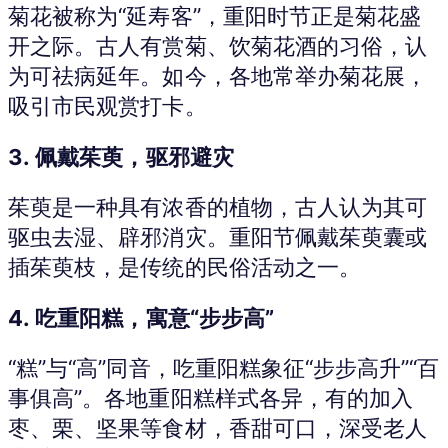
菊花被称为“延寿客”，重阳时节正是菊花盛
开之际。古人有赏菊、饮菊花酒的习俗，认
为可祛病延年。如今，各地常举办菊花展，
吸引市民观赏打卡。
3.
佩戴茱萸，驱邪避灾
茱萸是一种具有浓香的植物，古人认为其可
驱虫去湿、辟邪消灾。重阳节佩戴茱萸囊或
插茱萸枝，是传统的民俗活动之一。
4.
吃重阳糕，寓意“步步高”
“糕”与“高”同音，吃重阳糕象征“步步高升”“百
事俱高”。各地重阳糕样式各异，有的加入
枣、栗、坚果等食材，香甜可口，深受老人