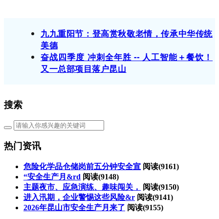
九九重阳节：登高赏秋敬老情，传承中华传统
美德
奋战四季度 冲刺全年胜 -- 人工智能＋餐饮！
又一总部项目落户昆山
搜索
热门资讯
危险化学品仓储岗前五分钟安全宣
阅读(
9161)
“安全生产月&rd
阅读(
9148)
主题夜市、应急演练、趣味闯关，
阅读(
9150)
进入汛期，企业警惕这些风险&r
阅读(
9141)
2026年昆山市安全生产月来了
阅读(
9155)