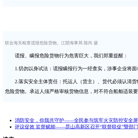
联合海关检查谎报危险货物。江阴海事局 陈尚 摄
谎报、瞒报危险货物行为危害巨大，我们郑重提醒：
1.切勿以身试法：谎报瞒报行为一经查实，涉事企业将
2.落实安全主体责任：托运人（货主）、货代必须认清
危险货物。承运人须严格审核货物信息，对不符合船舶适装要
消防安全，你我共守护——全民参与筑牢火灾防控安全屏
评议促效 监督赋能——昆山高新区召开“联督联促”暨部