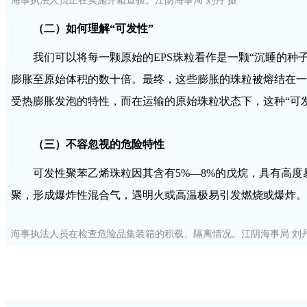
海事执法人员正在实施开箱查验。江阴海事局 刘丹 摄
（二）如何理解“可发性”
我们可以将每一颗原始的EPS珠粒看作是一颗“沉睡的
膨胀至原始体积的数十倍。最终，这些膨胀的珠粒被熔结在一
受热膨胀发泡的特性，而在运输的原始珠粒状态下，这种“可
（三）不容忽视的危险特性
可发性聚苯乙烯珠粒因其含有5%—8%的戊烷，具有高
聚，形成爆炸性混合气，遇明火或高温极易引发燃烧或爆炸。
海事执法人员在检查危险品集装箱的积载、隔离情况。江阴海事局 刘丹